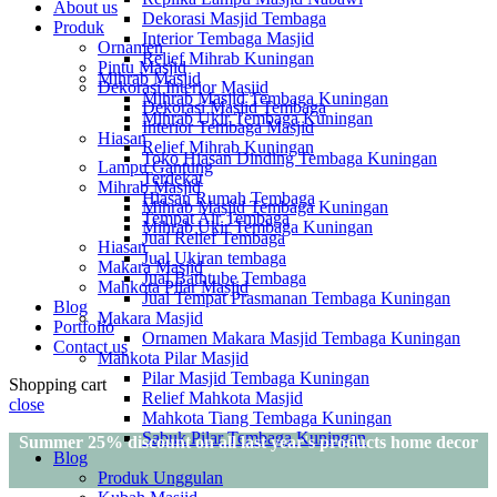
About us
Dekorasi Masjid Tembaga
Produk
Interior Tembaga Masjid
Ornamen
Relief Mihrab Kuningan
Pintu Masjid
Mihrab Masjid
Dekorasi Interior Masjid
Mihrab Masjid Tembaga Kuningan
Dekorasi Masjid Tembaga
Mihrab Ukir Tembaga Kuningan
Interior Tembaga Masjid
Hiasan
Relief Mihrab Kuningan
Toko Hiasan Dinding Tembaga Kuningan
Lampu Gantung
Terdekat
Mihrab Masjid
Hiasan Rumah Tembaga
Mihrab Masjid Tembaga Kuningan
Tempat Air Tembaga
Mihrab Ukir Tembaga Kuningan
Jual Relief Tembaga
Hiasan
Jual Ukiran tembaga
Makara Masjid
Jual Bathtube Tembaga
Mahkota Pilar Masjid
Jual Tempat Prasmanan Tembaga Kuningan
Blog
Makara Masjid
Portfolio
Ornamen Makara Masjid Tembaga Kuningan
Contact us
Mahkota Pilar Masjid
Pilar Masjid Tembaga Kuningan
Shopping cart
Relief Mahkota Masjid
close
Mahkota Tiang Tembaga Kuningan
Sabuk Pilar Tembaga Kuningan
Summer 25% discount on all last year's products home decor
Blog
Produk Unggulan