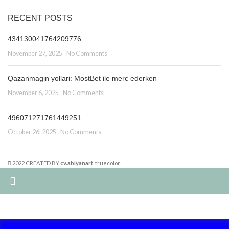
RECENT POSTS
434130041764209776
November 27, 2025
No Comments
Qazanmagin yollari: MostBet ile merc ederken
November 6, 2025
No Comments
496071271761449251
October 26, 2025
No Comments
2022 CREATED BY
cv.abiyanart
. truecolor.
Summer 25% discount on all last year's products home decor