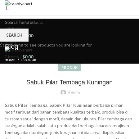
HOME
ABOUT US
PRODUCT
BLOG
PORTFOLIO
CONTACT US
Login / Register
Wishlist
SEARCH
0
items
/
$
0.00
Menu
Start typing to see products you are looking for.
Blog
0
items
/
$
0.00
HOME
PRODUK
PRODUK
Sabuk Pilar Tembaga Kuningan
Admin
Sabuk Pilar Tembaga
,
Sabuk Pilar Kuningan
berbagai pilihan
motif terbuat dari bahan tembaga kualitas terbaik, produk bisa di
custom sesuai dengan motif, desain dan ukuran. Pilar tembaga dan
kuningan adalah salah satu produk dari berbagai macam kerajinan
tembaga dan kuningan. jenis kerajinan ini biasanya diaplikasikan