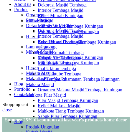
About us
Dekorasi Masjid Tembaga
Produk
Interior Tembaga Masjid
Ornamen
Relief Mihrab Kuningan
Pintu Masjid
Mihrab Masjid
Dekorasi Interior Masjid
Mihrab Masjid Tembaga Kuningan
Dekorasi Masjid Tembaga
Mihrab Ukir Tembaga Kuningan
Interior Tembaga Masjid
Hiasan
Relief Mihrab Kuningan
Toko Hiasan Dinding Tembaga Kuningan
Lampu Gantung
Terdekat
Mihrab Masjid
Hiasan Rumah Tembaga
Mihrab Masjid Tembaga Kuningan
Tempat Air Tembaga
Mihrab Ukir Tembaga Kuningan
Jual Relief Tembaga
Hiasan
Jual Ukiran tembaga
Makara Masjid
Jual Bathtube Tembaga
Mahkota Pilar Masjid
Jual Tempat Prasmanan Tembaga Kuningan
Blog
Makara Masjid
Portfolio
Ornamen Makara Masjid Tembaga Kuningan
Contact us
Mahkota Pilar Masjid
Pilar Masjid Tembaga Kuningan
Shopping cart
Relief Mahkota Masjid
close
Mahkota Tiang Tembaga Kuningan
Sabuk Pilar Tembaga Kuningan
Summer 25% discount on all last year's products home decor
Blog
Produk Unggulan