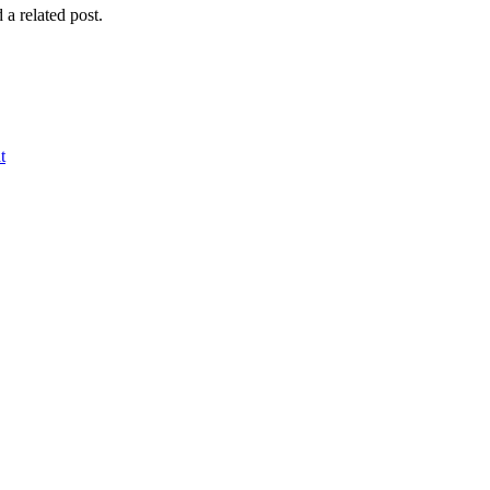
 a related post.
t