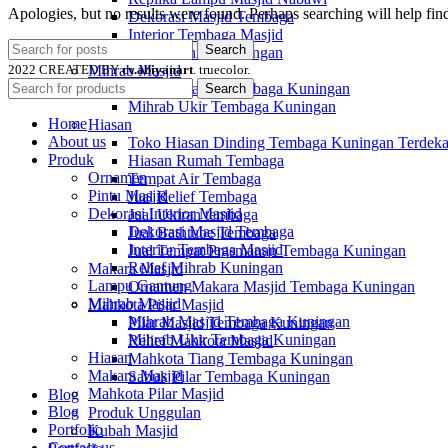
Apologies, but no results were found. Perhaps searching will help find
Dekorasi Masjid Tembaga
Interior Tembaga Masjid
Search
Relief Mihrab Kuningan
2022 CREATED BY
cv.abiyanart
. truecolor.
Mihrab Masjid
Mihrab Masjid Tembaga Kuningan
Search
Mihrab Ukir Tembaga Kuningan
Home
Hiasan
About us
Toko Hiasan Dinding Tembaga Kuningan Terdeka
Produk
Hiasan Rumah Tembaga
Ornamen
Tempat Air Tembaga
Pintu Masjid
Jual Relief Tembaga
Dekorasi Interior Masjid
Jual Ukiran tembaga
Dekorasi Masjid Tembaga
Jual Bathtube Tembaga
Interior Tembaga Masjid
Jual Tempat Prasmanan Tembaga Kuningan
Relief Mihrab Kuningan
Makara Masjid
Lampu Gantung
Ornamen Makara Masjid Tembaga Kuningan
Mihrab Masjid
Mahkota Pilar Masjid
Mihrab Masjid Tembaga Kuningan
Pilar Masjid Tembaga Kuningan
Mihrab Ukir Tembaga Kuningan
Relief Mahkota Masjid
Hiasan
Mahkota Tiang Tembaga Kuningan
Makara Masjid
Sabuk Pilar Tembaga Kuningan
Mahkota Pilar Masjid
Blog
Blog
Produk Unggulan
Portfolio
Kubah Masjid
Contact us