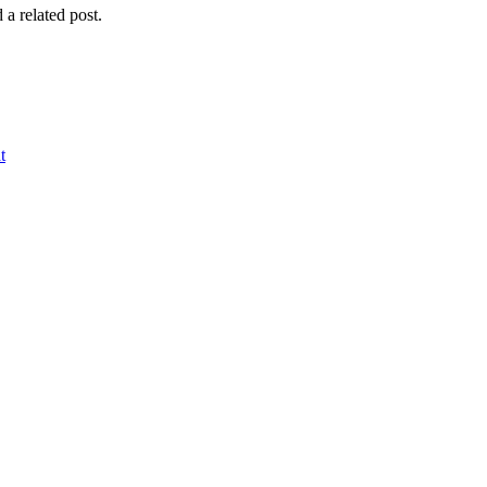
 a related post.
t