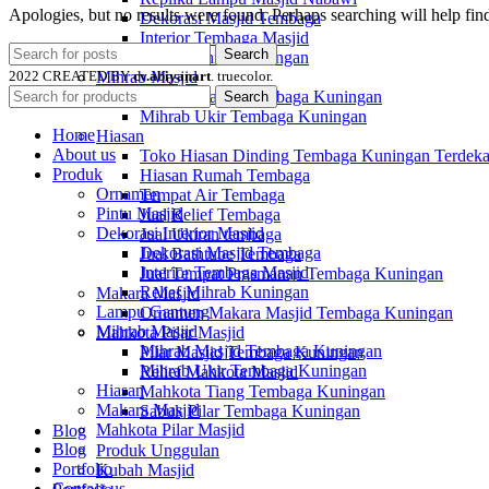
Apologies, but no results were found. Perhaps searching will help find
Dekorasi Masjid Tembaga
Interior Tembaga Masjid
Search
Relief Mihrab Kuningan
2022 CREATED BY
cv.abiyanart
. truecolor.
Mihrab Masjid
Mihrab Masjid Tembaga Kuningan
Search
Mihrab Ukir Tembaga Kuningan
Home
Hiasan
About us
Toko Hiasan Dinding Tembaga Kuningan Terdeka
Produk
Hiasan Rumah Tembaga
Ornamen
Tempat Air Tembaga
Pintu Masjid
Jual Relief Tembaga
Dekorasi Interior Masjid
Jual Ukiran tembaga
Dekorasi Masjid Tembaga
Jual Bathtube Tembaga
Interior Tembaga Masjid
Jual Tempat Prasmanan Tembaga Kuningan
Relief Mihrab Kuningan
Makara Masjid
Lampu Gantung
Ornamen Makara Masjid Tembaga Kuningan
Mihrab Masjid
Mahkota Pilar Masjid
Mihrab Masjid Tembaga Kuningan
Pilar Masjid Tembaga Kuningan
Mihrab Ukir Tembaga Kuningan
Relief Mahkota Masjid
Hiasan
Mahkota Tiang Tembaga Kuningan
Makara Masjid
Sabuk Pilar Tembaga Kuningan
Mahkota Pilar Masjid
Blog
Blog
Produk Unggulan
Portfolio
Kubah Masjid
Contact us