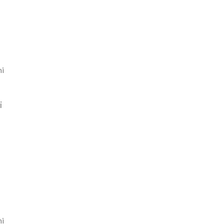
ni
i
ni