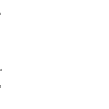
i
ni
i