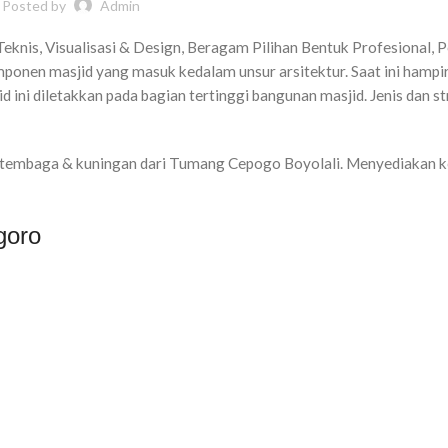
Posted by
Admin
knis, Visualisasi & Design, Beragam Pilihan Bentuk Profesional, 
mponen masjid yang masuk kedalam unsur arsitektur. Saat ini hamp
 ini diletakkan pada bagian tertinggi bangunan masjid. Jenis dan st
d tembaga & kuningan dari Tumang Cepogo Boyolali. Menyediakan k
goro