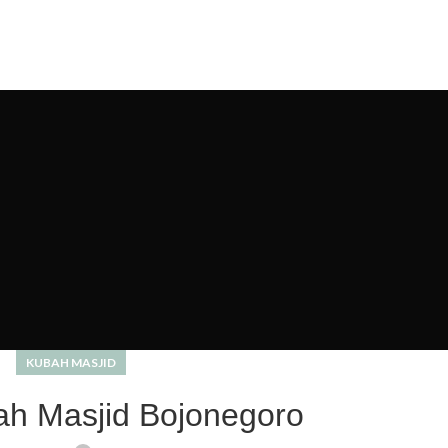
ME
ABOUT US
PRODUCT
BLOG
PORTFOLIO
CONTACT
KUBAH MASJID
h Masjid Bojonegoro