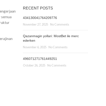
RECENT POSTS
Pengerjaan
ir semua
434130041764209776
ruktur
November 27, 2025
No Comments
Qazanmagin yollari: MostBet ile merc
erajinan
ederken
November 6, 2025
No Comments
496071271761449251
October 26, 2025
No Comments