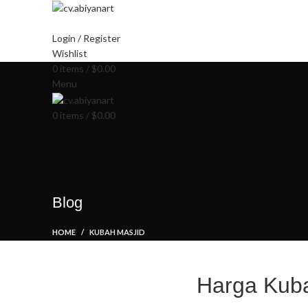
HO
Login / Register
Wishlist
0
items
/
$
0.00
Menu
0
items
/
$
0.00
Blog
HOME
KUBAH MASJID
Harga Kuba