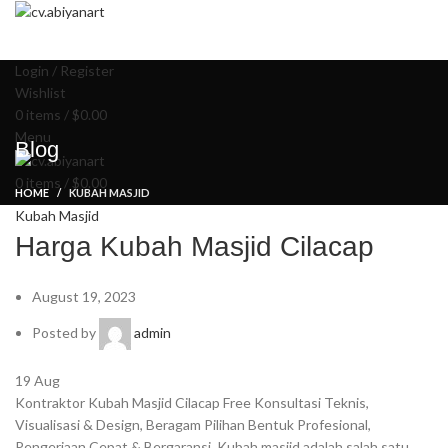
Summer 25% discount on all last year's products home decor
HOME
ABOUT US
PRODUCT
BLOG
PORTFOLIO
CONTACT US
Login / Register
Wishlist
0
items
/
$
0.00
Menu
Blog
0
items
/
$
0.00
HOME
KUBAH MASJID
Kubah Masjid
Harga Kubah Masjid Cilacap
August 19, 2023
Posted by
admin
19
Aug
Kontraktor Kubah Masjid Cilacap Free Konsultasi Teknis,
Visualisasi & Design, Beragam Pilihan Bentuk Profesional,
Pengerjaan Cepat & Bergaransi. Kubah masjid adalah salah satu