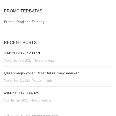
PROMO TERBATAS
Promo Kerajinan Tembag
RECENT POSTS
434130041764209776
November 27, 2025
No Comments
Qazanmagin yollari: MostBet ile merc ederken
November 6, 2025
No Comments
496071271761449251
October 26, 2025
No Comments
2022 CREATED BY
cv.abiyanart
. truecolor.