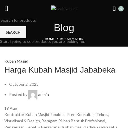
0
Blog
SEARCH
HOME
KUBAH MASJID
Start typing to see products you are looking for.
Kubah Masjid
Harga Kubah Masjid Jababeka
October 2, 2023
Posted by
admin
19
Aug
Kontraktor Kubah Masjid Jababeka Free Konsultasi Teknis,
Visualisasi & Design, Beragam Pilihan Bentuk Profesional,
Pengerjaan Cepat & Bergaransi. Kubah masjid adalah salah satu