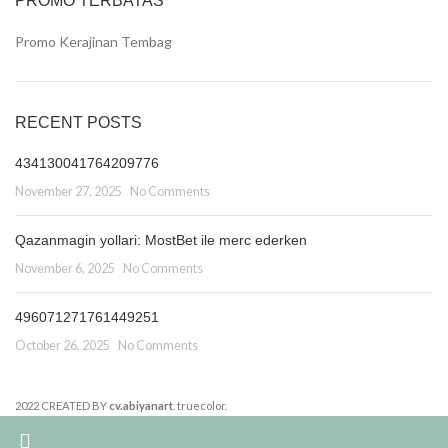
PROMO TERBATAS
Promo Kerajinan Tembag
RECENT POSTS
434130041764209776
November 27, 2025
No Comments
Qazanmagin yollari: MostBet ile merc ederken
November 6, 2025
No Comments
496071271761449251
October 26, 2025
No Comments
2022 CREATED BY
cv.abiyanart
. truecolor.