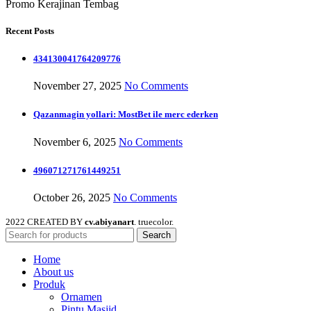
Promo Kerajinan Tembag
Recent Posts
434130041764209776
November 27, 2025
No Comments
Qazanmagin yollari: MostBet ile merc ederken
November 6, 2025
No Comments
496071271761449251
October 26, 2025
No Comments
2022 CREATED BY
cv.abiyanart
. truecolor.
Search
Home
About us
Produk
Ornamen
Pintu Masjid