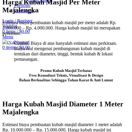
Kubah Masjid
Harga Kubah Masjid Per Meter
Portfolio
Majalengka
Contact us
Login / Register
Estimasi biaya pembuatan kubah masjid per meter adalah Rp.
Wishlist
2.000.000 – Rp. 4.000.000. Harga kubah masjid ini merupakan
0
items
/
$
0.00
perkiraan.
Menu
Catatan: Biaya di atas hanyalah estimasi atau perkiraan.
0
items
/
$
0.00
Biaya real mengenai pembangunan kubah masjid di
tentukan dari diameter, tinggi, bentuk kubah & lokasi
pemasangan.
Promo Kubah Masjid Terbatas
Free Konsultasi Teknis, Visualisasi & Design
Bahan Berkualitas Sehingga Tahan Karat & Anti Lumut
Harga Kubah Masjid Diameter 1 Meter
Majalengka
Estimasi biaya pembuatan kubah masjid diameter 1 meter adalah
Rp. 10.000.000 – Rp. 15.000.000. Harga kubah masjid ini