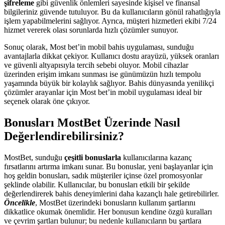
şifreleme
gibi güvenlik önlemleri sayesinde kişisel ve finansal
bilgileriniz güvende tutuluyor. Bu da kullanıcıların gönül rahatlığıyla
işlem yapabilmelerini sağlıyor. Ayrıca, müşteri hizmetleri ekibi 7/24
hizmet vererek olası sorunlarda hızlı çözümler sunuyor.
Sonuç olarak, Most bet’in mobil bahis uygulaması, sunduğu
avantajlarla dikkat çekiyor. Kullanıcı dostu arayüzü, yüksek oranları
ve güvenli altyapısıyla tercih sebebi oluyor. Mobil cihazlar
üzerinden erişim imkanı sunması ise günümüzün hızlı tempolu
yaşamında büyük bir kolaylık sağlıyor. Bahis dünyasında yenilikçi
çözümler arayanlar için Most bet’in mobil uygulaması ideal bir
seçenek olarak öne çıkıyor.
Bonusları MostBet Üzerinde Nasıl
Değerlendirebilirsiniz?
MostBet, sunduğu
çeşitli bonuslarla
kullanıcılarına kazanç
fırsatlarını artırma imkanı sunar. Bu bonuslar, yeni başlayanlar için
hoş geldin bonusları, sadık müşteriler içinse özel promosyonlar
şeklinde olabilir. Kullanıcılar, bu bonusları etkili bir şekilde
değerlendirerek bahis deneyimlerini daha kazançlı hale getirebilirler.
Öncelikle
, MostBet üzerindeki bonusların kullanım şartlarını
dikkatlice okumak önemlidir. Her bonusun kendine özgü kuralları
ve çevrim şartları bulunur; bu nedenle kullanıcıların bu şartlara