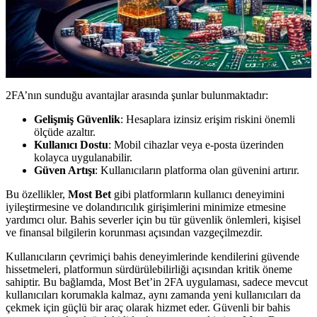
2FA’nın sunduğu avantajlar arasında şunlar bulunmaktadır:
Gelişmiş Güvenlik
: Hesaplara izinsiz erişim riskini önemli
ölçüde azaltır.
Kullanıcı Dostu
: Mobil cihazlar veya e-posta üzerinden
kolayca uygulanabilir.
Güven Artışı
: Kullanıcıların platforma olan güvenini artırır.
Bu özellikler,
Most Bet
gibi platformların kullanıcı deneyimini
iyileştirmesine ve dolandırıcılık girişimlerini minimize etmesine
yardımcı olur. Bahis severler için bu tür güvenlik önlemleri, kişisel
ve finansal bilgilerin korunması açısından vazgeçilmezdir.
Kullanıcıların çevrimiçi bahis deneyimlerinde kendilerini güvende
hissetmeleri, platformun sürdürülebilirliği açısından kritik öneme
sahiptir. Bu bağlamda, Most Bet’in 2FA uygulaması, sadece mevcut
kullanıcıları korumakla kalmaz, aynı zamanda yeni kullanıcıları da
çekmek için güçlü bir araç olarak hizmet eder. Güvenli bir bahis