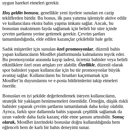
uygun hareket etmeleri gerekir.
Hoş geldin bonusu
, genellikle yeni üyelere sunulan en cazip
tekliflerden biridir. Bu bonus, ilk para yatırma işlemiyle aktive edilir
ve kullanıcılara ekstra bahis yapma imkanı sağlar. Ancak, bu
bonustan maksimum fayda sağlamak için belirli bir süre içinde
çevrim şartlarını yerine getirmek gerekir. Çevrim şartları
tamamlandığında, elde edilen kazançlar çekilebilir hale gelir.
Sadık müşteriler için sunulan
özel promosyonlar
, düzenli bahis
yapan kullanıcıların MostBet platformunda kalmalarını teşvik eder.
Bu promosyonlar arasında kayıp iadesi, ücretsiz bahisler veya belirli
etkinliklere özel oran artışları yer alabilir.
Özellikle
, düzenli olarak
spor bahisleri yapan kullanıcılar için bu tür promosyonlar büyük
avantaj sağlar. Kullanıcıların bu fırsatları kaçırmamak için
MostBet’in duyurularını ve e-posta bildirimlerini takip etmeleri
önerilir.
Bonusları en iyi şekilde değerlendirmek isteyen kullanıcıların,
stratejik bir yaklaşım benimsemeleri önemlidir. Örneğin, düşük riskli
bahisler yaparak çevrim şartlarını tamamlamak daha kolay olabilir.
Ayrıca, farklı spor dallarında bahis yaparak çeşitlilik sağlamak da
uzun vadede daha fazla kazanç elde etme şansını artırabilir.
Sonuç
olarak,
MostBet üzerindeki bonuslar doğru kullanıldığında hem
eğlenceli hem de karlı bir bahis deneyimi sunar.