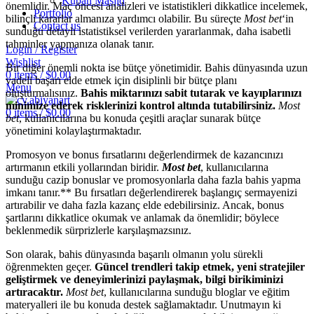
Kubah Masjid
önemlidir. Maç öncesi analizleri ve istatistikleri dikkatlice incelemek,
Portfolio
bilinçli kararlar almanıza yardımcı olabilir. Bu süreçte
Most bet
‘in
Contact us
sunduğu detaylı istatistiksel verilerden yararlanmak, daha isabetli
tahminler yapmanıza olanak tanır.
Login / Register
Wishlist
Bir diğer önemli nokta ise bütçe yönetimidir. Bahis dünyasında uzun
0
items
/
$
0.00
vadeli başarı elde etmek için disiplinli bir bütçe planı
Menu
oluşturmalısınız.
Bahis miktarınızı sabit tutarak ve kayıplarınızı
minimize ederek risklerinizi kontrol altında tutabilirsiniz.
Most
0
items
/
$
0.00
bet
, kullanıcılarına bu konuda çeşitli araçlar sunarak bütçe
yönetimini kolaylaştırmaktadır.
Promosyon ve bonus fırsatlarını değerlendirmek de kazancınızı
artırmanın etkili yollarından biridir.
Most bet
, kullanıcılarına
sunduğu cazip bonuslar ve promosyonlarla daha fazla bahis yapma
imkanı tanır.** Bu fırsatları değerlendirerek başlangıç sermayenizi
artırabilir ve daha fazla kazanç elde edebilirsiniz. Ancak, bonus
şartlarını dikkatlice okumak ve anlamak da önemlidir; böylece
beklenmedik sürprizlerle karşılaşmazsınız.
Son olarak, bahis dünyasında başarılı olmanın yolu sürekli
öğrenmekten geçer.
Güncel trendleri takip etmek, yeni stratejiler
geliştirmek ve deneyimlerinizi paylaşmak, bilgi birikiminizi
artıracaktır.
Most bet
, kullanıcılarına sunduğu bloglar ve eğitim
materyalleri ile bu konuda destek sağlamaktadır. Unutmayın ki