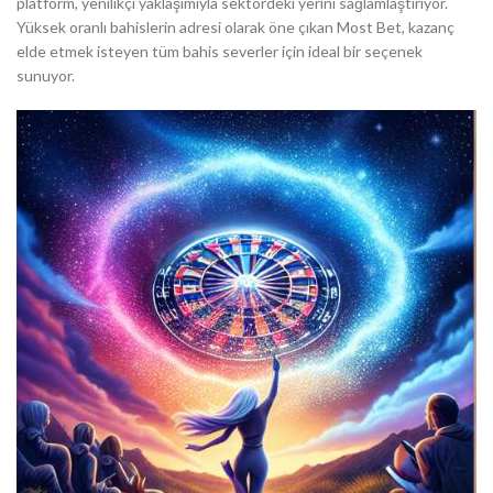
platform, yenilikçi yaklaşımıyla sektördeki yerini sağlamlaştırıyor.
Yüksek oranlı bahislerin adresi olarak öne çıkan Most Bet, kazanç
elde etmek isteyen tüm bahis severler için ideal bir seçenek
sunuyor.