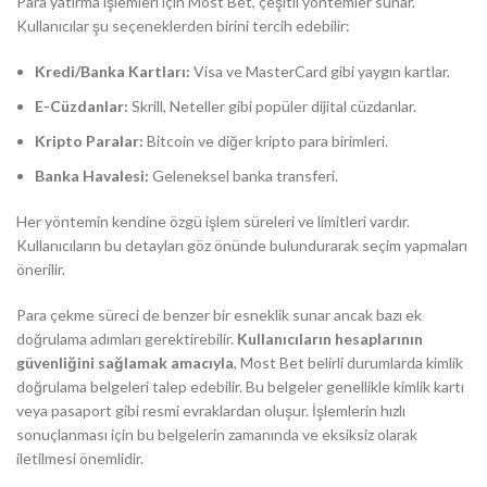
Para yatırma işlemleri için Most Bet, çeşitli yöntemler sunar.
Kullanıcılar şu seçeneklerden birini tercih edebilir:
Kredi/Banka Kartları:
Visa ve MasterCard gibi yaygın kartlar.
E-Cüzdanlar:
Skrill, Neteller gibi popüler dijital cüzdanlar.
Kripto Paralar:
Bitcoin ve diğer kripto para birimleri.
Banka Havalesi:
Geleneksel banka transferi.
Her yöntemin kendine özgü işlem süreleri ve limitleri vardır.
Kullanıcıların bu detayları göz önünde bulundurarak seçim yapmaları
önerilir.
Para çekme süreci de benzer bir esneklik sunar ancak bazı ek
doğrulama adımları gerektirebilir.
Kullanıcıların hesaplarının
güvenliğini sağlamak amacıyla
, Most Bet belirli durumlarda kimlik
doğrulama belgeleri talep edebilir. Bu belgeler genellikle kimlik kartı
veya pasaport gibi resmi evraklardan oluşur. İşlemlerin hızlı
sonuçlanması için bu belgelerin zamanında ve eksiksiz olarak
iletilmesi önemlidir.