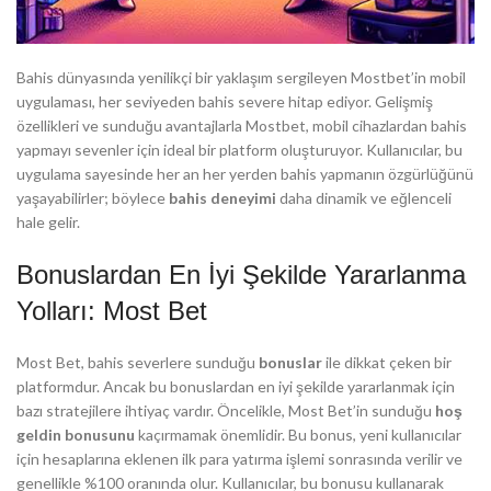
Bahis dünyasında yenilikçi bir yaklaşım sergileyen Mostbet’in mobil
uygulaması, her seviyeden bahis severe hitap ediyor. Gelişmiş
özellikleri ve sunduğu avantajlarla Mostbet, mobil cihazlardan bahis
yapmayı sevenler için ideal bir platform oluşturuyor. Kullanıcılar, bu
uygulama sayesinde her an her yerden bahis yapmanın özgürlüğünü
yaşayabilirler; böylece
bahis deneyimi
daha dinamik ve eğlenceli
hale gelir.
Bonuslardan En İyi Şekilde Yararlanma
Yolları: Most Bet
Most Bet, bahis severlere sunduğu
bonuslar
ile dikkat çeken bir
platformdur. Ancak bu bonuslardan en iyi şekilde yararlanmak için
bazı stratejilere ihtiyaç vardır. Öncelikle, Most Bet’in sunduğu
hoş
geldin bonusunu
kaçırmamak önemlidir. Bu bonus, yeni kullanıcılar
için hesaplarına eklenen ilk para yatırma işlemi sonrasında verilir ve
genellikle %100 oranında olur. Kullanıcılar, bu bonusu kullanarak