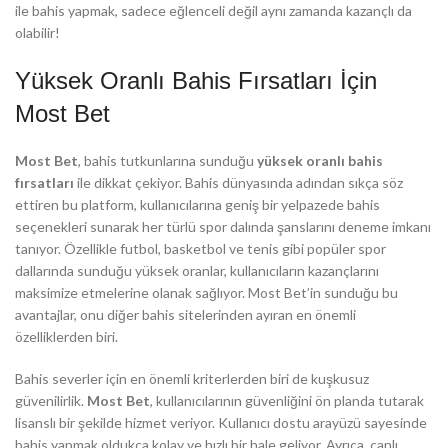
ile bahis yapmak, sadece eğlenceli değil aynı zamanda kazançlı da
olabilir!
Yüksek Oranlı Bahis Fırsatları İçin
Most Bet
Most Bet
, bahis tutkunlarına sunduğu
yüksek oranlı bahis
fırsatları
ile dikkat çekiyor. Bahis dünyasında adından sıkça söz
ettiren bu platform, kullanıcılarına geniş bir yelpazede bahis
seçenekleri sunarak her türlü spor dalında şanslarını deneme imkanı
tanıyor. Özellikle futbol, basketbol ve tenis gibi popüler spor
dallarında sunduğu yüksek oranlar, kullanıcıların kazançlarını
maksimize etmelerine olanak sağlıyor. Most Bet’in sunduğu bu
avantajlar, onu diğer bahis sitelerinden ayıran en önemli
özelliklerden biri.
Bahis severler için en önemli kriterlerden biri de kuşkusuz
güvenilirlik.
Most Bet
, kullanıcılarının güvenliğini ön planda tutarak
lisanslı bir şekilde hizmet veriyor. Kullanıcı dostu arayüzü sayesinde
bahis yapmak oldukça kolay ve hızlı bir hale geliyor. Ayrıca, canlı