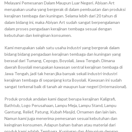
Melayani Pemesanan Dalam Maupun Luar Negeri. Abiyan Art
merupakan usaha yang bergerak di dalam pembuatan dan produksi
kerajinan tembaga dan kuningan. Selama lebih dari 20 tahun di
dalam bidang ini, maka Abiyan Art sudah sangat berpengalaman
dalam proses pengadaan kerajinan tembaga sesuai dengan
kebutuhan dan keinginan konsumen.
Kami merupakan salah satu usaha industri yang bergerak dalam
bidang bidang pengadaan kerajinan tembaga dan kuningan yang
berasal dari Tumang, Cepogo, Boyolali, Jawa Tengah. Dimana
daerah Boyolali merupakan kawasan sentral kerajinan tembaga di
Jawa Tengah, jadi tak heran jika banyak sekali industri-industri
kerajinan tembaga di sepanjang kota Boyolali. Kawasan ini sudah
sangat terkenal baik di tanah air maupun luar negeri (Internasional).
Produk-produk andalan kami dapat berupa kerajinan Kaligrafi,
Bathtub, Logo Perusahaan, Lampu Meja, Lampu Stand, Lampu
Gantung, Relief, Patung, Kubah Masjid, Ornamen dan lain lain.
Namun kami juga menerima pemesanan sesuai kebutuhan dan
keinginan konsumen. Adapun bahan-bahan atau material dari
produk kami adalah Tembaga, Kuningan dan Almunium dengan