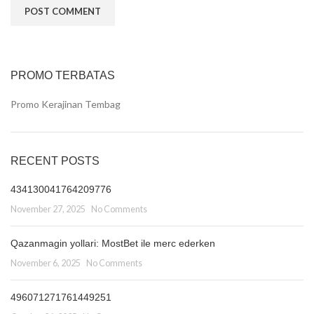
PROMO TERBATAS
Promo Kerajinan Tembag
RECENT POSTS
434130041764209776
November 27, 2025
No Comments
Qazanmagin yollari: MostBet ile merc ederken
November 6, 2025
No Comments
496071271761449251