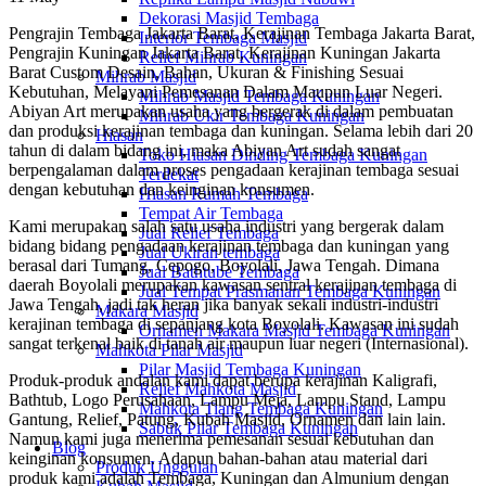
Dekorasi Masjid Tembaga
Pengrajin Tembaga Jakarta Barat, Kerajinan Tembaga Jakarta Barat,
Interior Tembaga Masjid
Pengrajin Kuningan Jakarta Barat, Kerajinan Kuningan Jakarta
Relief Mihrab Kuningan
Barat Custom Desain, Bahan, Ukuran & Finishing Sesuai
Mihrab Masjid
Kebutuhan, Melayani Pemesanan Dalam Maupun Luar Negeri.
Mihrab Masjid Tembaga Kuningan
Abiyan Art merupakan usaha yang bergerak di dalam pembuatan
Mihrab Ukir Tembaga Kuningan
dan produksi kerajinan tembaga dan kuningan. Selama lebih dari 20
Hiasan
tahun di dalam bidang ini, maka Abiyan Art sudah sangat
Toko Hiasan Dinding Tembaga Kuningan
berpengalaman dalam proses pengadaan kerajinan tembaga sesuai
Terdekat
dengan kebutuhan dan keinginan konsumen.
Hiasan Rumah Tembaga
Tempat Air Tembaga
Kami merupakan salah satu usaha industri yang bergerak dalam
Jual Relief Tembaga
bidang bidang pengadaan kerajinan tembaga dan kuningan yang
Jual Ukiran tembaga
berasal dari Tumang, Cepogo, Boyolali, Jawa Tengah. Dimana
Jual Bathtube Tembaga
daerah Boyolali merupakan kawasan sentral kerajinan tembaga di
Jual Tempat Prasmanan Tembaga Kuningan
Jawa Tengah, jadi tak heran jika banyak sekali industri-industri
Makara Masjid
kerajinan tembaga di sepanjang kota Boyolali. Kawasan ini sudah
Ornamen Makara Masjid Tembaga Kuningan
sangat terkenal baik di tanah air maupun luar negeri (Internasional).
Mahkota Pilar Masjid
Pilar Masjid Tembaga Kuningan
Produk-produk andalan kami dapat berupa kerajinan Kaligrafi,
Relief Mahkota Masjid
Bathtub, Logo Perusahaan, Lampu Meja, Lampu Stand, Lampu
Mahkota Tiang Tembaga Kuningan
Gantung, Relief, Patung, Kubah Masjid, Ornamen dan lain lain.
Sabuk Pilar Tembaga Kuningan
Namun kami juga menerima pemesanan sesuai kebutuhan dan
Blog
keinginan konsumen. Adapun bahan-bahan atau material dari
Produk Unggulan
produk kami adalah Tembaga, Kuningan dan Almunium dengan