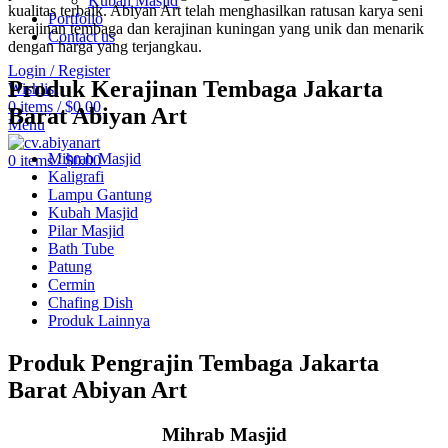
Kubah Masjid
kualitas terbaik. Abiyan Art telah menghasilkan ratusan karya seni
Portfolio
kerajinan tembaga dan kerajinan kuningan yang unik dan menarik
Contact us
dengan harga yang terjangkau.
Login / Register
Produk Kerajinan Tembaga Jakarta
Wishlist
0
items
/
$
0.00
Barat Abiyan Art
Menu
Mihrab Masjid
0
items
/
$
0.00
Kaligrafi
Lampu Gantung
Kubah Masjid
Pilar Masjid
Bath Tube
Patung
Cermin
Chafing Dish
Produk Lainnya
Produk Pengrajin Tembaga Jakarta
Barat Abiyan Art
Mihrab Masjid