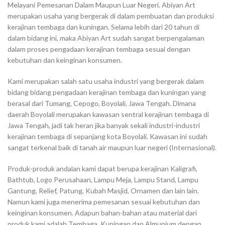
Melayani Pemesanan Dalam Maupun Luar Negeri. Abiyan Art
merupakan usaha yang bergerak di dalam pembuatan dan produksi
kerajinan tembaga dan kuningan. Selama lebih dari 20 tahun di
dalam bidang ini, maka Abiyan Art sudah sangat berpengalaman
dalam proses pengadaan kerajinan tembaga sesuai dengan
kebutuhan dan keinginan konsumen.
Kami merupakan salah satu usaha industri yang bergerak dalam
bidang bidang pengadaan kerajinan tembaga dan kuningan yang
berasal dari Tumang, Cepogo, Boyolali, Jawa Tengah. Dimana
daerah Boyolali merupakan kawasan sentral kerajinan tembaga di
Jawa Tengah, jadi tak heran jika banyak sekali industri-industri
kerajinan tembaga di sepanjang kota Boyolali. Kawasan ini sudah
sangat terkenal baik di tanah air maupun luar negeri (Internasional).
Produk-produk andalan kami dapat berupa kerajinan Kaligrafi,
Bathtub, Logo Perusahaan, Lampu Meja, Lampu Stand, Lampu
Gantung, Relief, Patung, Kubah Masjid, Ornamen dan lain lain.
Namun kami juga menerima pemesanan sesuai kebutuhan dan
keinginan konsumen. Adapun bahan-bahan atau material dari
produk kami adalah Tembaga, Kuningan dan Almunium dengan