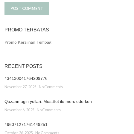
PROMO TERBATAS
Promo Kerajinan Tembag
RECENT POSTS
434130041764209776
November 27, 2025
No Comments
Qazanmagin yollari: MostBet ile merc ederken
November 6, 2025
No Comments
496071271761449251
October 26, 2025
No Comments