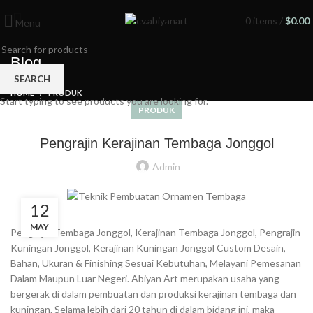
0
items
/
$
0.00
Menu
Blog
SEARCH
HOME
PRODUK
Start typing to see products you are looking for.
PRODUK
Pengrajin Kerajinan Tembaga Jonggol
Admin
12
MAY
Pengrajin Tembaga Jonggol, Kerajinan Tembaga Jonggol, Pengrajin
Kuningan Jonggol, Kerajinan Kuningan Jonggol Custom Desain,
Bahan, Ukuran & Finishing Sesuai Kebutuhan, Melayani Pemesanan
Dalam Maupun Luar Negeri. Abiyan Art merupakan usaha yang
bergerak di dalam pembuatan dan produksi kerajinan tembaga dan
kuningan. Selama lebih dari 20 tahun di dalam bidang ini, maka