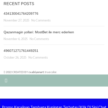
RECENT POSTS
434130041764209776
November 27, 2025
No Comments
Qazanmagin yollari: MostBet ile merc ederken
November 6, 2025
No Comments
496071271761449251
October 26, 2025
No Comments
2022 CREATED BY
cv.abiyanart
. truecolor.
Summer 25% discount on all last year's products home decor
Promo Kerajinan Tembaga Kuningan Terbatas (Klik Di Sini Chat