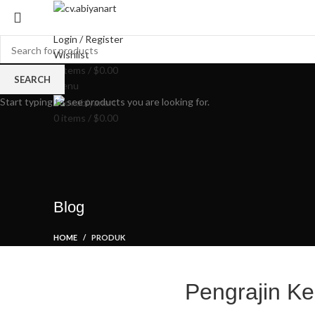
HO
Login / Register
Wishlist
0
items
/
$
0.00
SEARCH
Menu
Start typing to see products you are looking for.
0
items
/
$
0.00
Blog
HOME
PRODUK
Pengrajin Ke