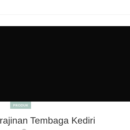
ME
ABOUT US
PRODUCT
BLOG
PORTFOLIO
CONTACT
PRODUK
rajinan Tembaga Kediri