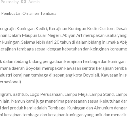
Posted by
Admin
engrajin Kuningan Kediri, Kerajinan Kuningan Kediri Custom Desai
anan Dalam Maupun Luar Negeri. Abiyan Art merupakan usaha yang
kuningan. Selama lebih dari 20 tahun di dalam bidang ini, maka Abi
erajinan tembaga sesuai dengan kebutuhan dan keinginan konsume
ak dalam bidang bidang pengadaan kerajinan tembaga dan kuningan
Dimana daerah Boyolali merupakan kawasan sentral kerajinan temba
industri kerajinan tembaga di sepanjang kota Boyolali. Kawasan ini 
ernasional).
ligrafi, Bathtub, Logo Perusahaan, Lampu Meja, Lampu Stand, Lamp
ain lain. Namun kami juga menerima pemesanan sesuai kebutuhan da
 dari produk kami adalah Tembaga, Kuningan dan Almunium dengan
eni kerajinan tembaga dan kerajinan kuningan yang unik dan menari