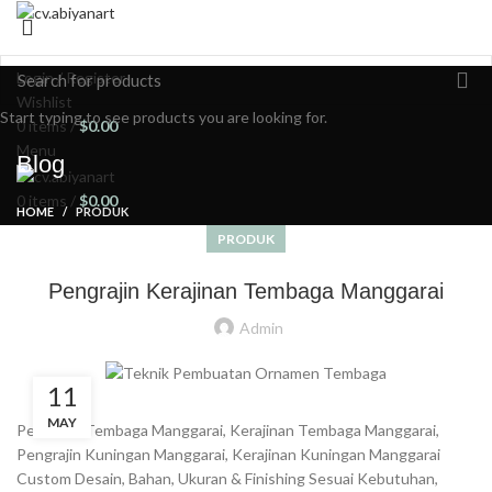
HOME
ABOUT US
PRODUCT
BLOG
PORTFOLIO
CONTACT US
Login / Register
Wishlist
Start typing to see products you are looking for.
0
items
/
$
0.00
Menu
Blog
0
items
/
$
0.00
HOME
PRODUK
PRODUK
Pengrajin Kerajinan Tembaga Manggarai
Admin
11
MAY
Pengrajin Tembaga Manggarai, Kerajinan Tembaga Manggarai,
Pengrajin Kuningan Manggarai, Kerajinan Kuningan Manggarai
Custom Desain, Bahan, Ukuran & Finishing Sesuai Kebutuhan,