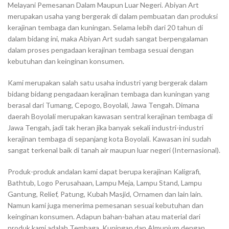
Melayani Pemesanan Dalam Maupun Luar Negeri. Abiyan Art
merupakan usaha yang bergerak di dalam pembuatan dan produksi
kerajinan tembaga dan kuningan. Selama lebih dari 20 tahun di
dalam bidang ini, maka Abiyan Art sudah sangat berpengalaman
dalam proses pengadaan kerajinan tembaga sesuai dengan
kebutuhan dan keinginan konsumen.
Kami merupakan salah satu usaha industri yang bergerak dalam
bidang bidang pengadaan kerajinan tembaga dan kuningan yang
berasal dari Tumang, Cepogo, Boyolali, Jawa Tengah. Dimana
daerah Boyolali merupakan kawasan sentral kerajinan tembaga di
Jawa Tengah, jadi tak heran jika banyak sekali industri-industri
kerajinan tembaga di sepanjang kota Boyolali. Kawasan ini sudah
sangat terkenal baik di tanah air maupun luar negeri (Internasional).
Produk-produk andalan kami dapat berupa kerajinan Kaligrafi,
Bathtub, Logo Perusahaan, Lampu Meja, Lampu Stand, Lampu
Gantung, Relief, Patung, Kubah Masjid, Ornamen dan lain lain.
Namun kami juga menerima pemesanan sesuai kebutuhan dan
keinginan konsumen. Adapun bahan-bahan atau material dari
produk kami adalah Tembaga, Kuningan dan Almunium dengan