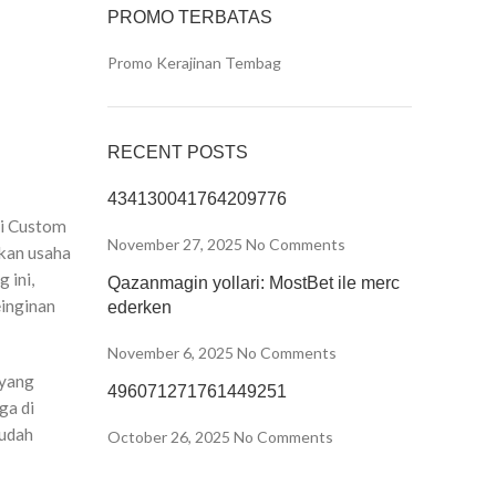
PROMO TERBATAS
Promo Kerajinan Tembag
RECENT POSTS
434130041764209776
ri Custom
November 27, 2025
No Comments
kan usaha
 ini,
Qazanmagin yollari: MostBet ile merc
inginan
ederken
November 6, 2025
No Comments
 yang
496071271761449251
ga di
sudah
October 26, 2025
No Comments