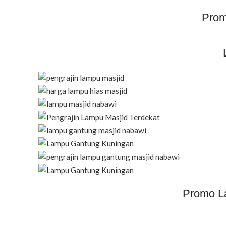
Prom
Promo L