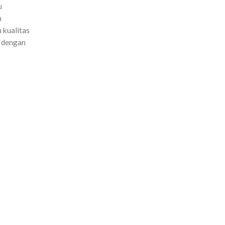
u
n
 kualitas
k dengan