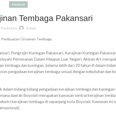
PRODUK
ajinan Tembaga Pakansari
Posted by
Admin
nsari, Pengrajin Kuningan Pakansari, Kerajinan Kuningan Pakansa
 Melayani Pemesanan Dalam Maupun Luar Negeri. Abiyan Art merupa
n tembaga dan kuningan. Selama lebih dari 20 tahun di dalam bidang
oses pengadaan kerajinan tembaga sesuai dengan kebutuhan dan ke
ak dalam bidang bidang pengadaan kerajinan tembaga dan kuningan
Dimana daerah Boyolali merupakan kawasan sentral kerajinan temba
industri kerajinan tembaga di sepanjang kota Boyolali. Kawasan ini 
ernasional).