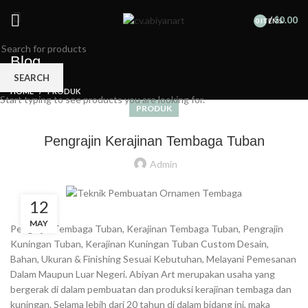
/
$
0.00
0
ITEMS
Blog
SEARCH
HOME
PRODUK
Start typing to see products you are looking for.
PRODUK
Pengrajin Kerajinan Tembaga Tuban
Admin
12
MAY
Pengrajin Tembaga Tuban, Kerajinan Tembaga Tuban, Pengrajin
Kuningan Tuban, Kerajinan Kuningan Tuban Custom Desain,
Bahan, Ukuran & Finishing Sesuai Kebutuhan, Melayani Pemesanan
Dalam Maupun Luar Negeri. Abiyan Art merupakan usaha yang
bergerak di dalam pembuatan dan produksi kerajinan tembaga dan
kuningan. Selama lebih dari 20 tahun di dalam bidang ini, maka