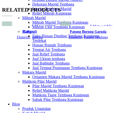
Dekorasi Masjid Tembaga
RELATED PRODUCTS
Interior Tembaga Masjid
Relief Mihrab Kuningan
Mihrab Masjid
Mihrab Masjid Tembaga Kuningan
Add to wishlist
Add to wishlis
Mihrab Ukir Tembaga Kuningan
Hiasan
Kaligrafi
Patung Burung Garuda
Toko Hiasan Dinding Tembaga Kuningan
Eksterior
,
Interior
Eksterior
,
Patung Tembaga
Terdekat
Hiasan Rumah Tembaga
Tempat Air Tembaga
Jual Relief Tembaga
Jual Ukiran tembaga
Jual Bathtube Tembaga
Jual Tempat Prasmanan Tembaga Kuningan
Makara Masjid
Ornamen Makara Masjid Tembaga Kuningan
Mahkota Pilar Masjid
Pilar Masjid Tembaga Kuningan
Relief Mahkota Masjid
Mahkota Tiang Tembaga Kuningan
Sabuk Pilar Tembaga Kuningan
Blog
Produk Unggulan