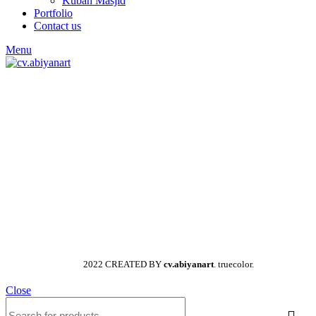
Kubah Masjid
Portfolio
Contact us
Menu
2022 CREATED BY
cv.abiyanart
. truecolor.
Close