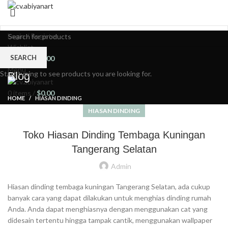
HOME
ABOUT US
PRODUCT
BLOG
PORTFOLIO
CONTACT US
Login / Register
Wishlist
SEARCH
0
items
/
$
0.00
Menu
Start typing to see products you are looking for.
Blog
0
items
/
$
0.00
HOME
HIASAN DINDING
HIASAN DINDING
Toko Hiasan Dinding Tembaga Kuningan
Tangerang Selatan
Admin
Hiasan dinding tembaga kuningan Tangerang Selatan, ada cukup
banyak cara yang dapat dilakukan untuk menghias dinding rumah
Anda. Anda dapat menghiasnya dengan menggunakan cat yang
didesain tertentu hingga tampak cantik, menggunakan wallpaper