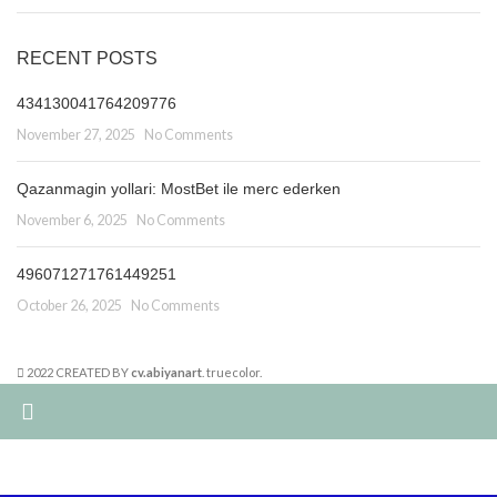
RECENT POSTS
434130041764209776
November 27, 2025
No Comments
Qazanmagin yollari: MostBet ile merc ederken
November 6, 2025
No Comments
496071271761449251
October 26, 2025
No Comments
2022 CREATED BY
cv.abiyanart
. truecolor.
Summer 25% discount on all last year's products home decor