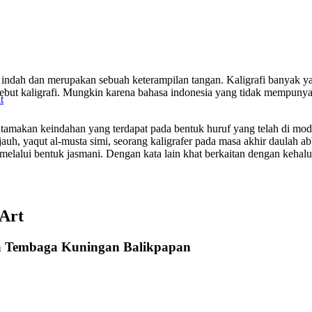
lis indah dan merupakan sebuah keterampilan tangan. Kaligrafi banyak 
isebut kaligrafi. Mungkin karena bahasa indonesia yang tidak mempunya
t
utamakan keindahan yang terdapat pada bentuk huruf yang telah di mod
ih jauh, yaqut al-musta simi, seorang kaligrafer pada masa akhir daulah a
k melalui bentuk jasmani. Dengan kata lain khat berkaitan dengan kehalu
 Art
na Tembaga Kuningan Balikpapan