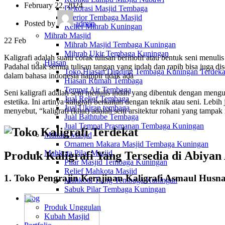
February 22, 2024
Dekorasi Masjid Tembaga
Interior Tembaga Masjid
Posted by
admin
Relief Mihrab Kuningan
Mihrab Masjid
22
Feb
Mihrab Masjid Tembaga Kuningan
Mihrab Ukir Tembaga Kuningan
Kaligrafi adalah suatu corak tulisan bermotif atau bentuk seni menu
Hiasan
Padahal tidak semua tulisan tangan yang indah dan rapih bisa juga d
Toko Hiasan Dinding Tembaga Kuningan Terdeka
dalam bahasa indonesia hampir tidak ada
Hiasan Rumah Tembaga
Tempat Air Tembaga
Seni kaligrafi adalah seni menulis indah yang dibentuk dengan meng
Jual Relief Tembaga
estetika. Ini artinya kaligrafi berkaitan dengan teknik atau seni. Leb
Jual Ukiran tembaga
menyebut, “kaligrafi (khat) adalah seni arsitektur rohani yang tampa
Jual Bathtube Tembaga
Jual Tempat Prasmanan Tembaga Kuningan
Makara Masjid
Ornamen Makara Masjid Tembaga Kuningan
Mahkota Pilar Masjid
Produk Kaligrafi Yang Tersedia di Abiyan
Pilar Masjid Tembaga Kuningan
Relief Mahkota Masjid
1. Toko Pengrajin Kerajinan Kaligrafi Asmaul Hus
Mahkota Tiang Tembaga Kuningan
Sabuk Pilar Tembaga Kuningan
Blog
Produk Unggulan
Kubah Masjid