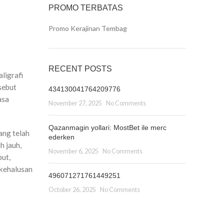
PROMO TERBATAS
Promo Kerajinan Tembag
RECENT POSTS
ligrafi
sebut
434130041764209776
asa
November 27, 2025
No Comments
Qazanmagin yollari: MostBet ile merc
ang telah
ederken
h jauh,
November 6, 2025
No Comments
but,
 kehalusan
496071271761449251
October 26, 2025
No Comments