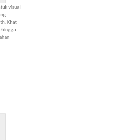
tuk visual
ung
th. Khat
sehingga
dahan