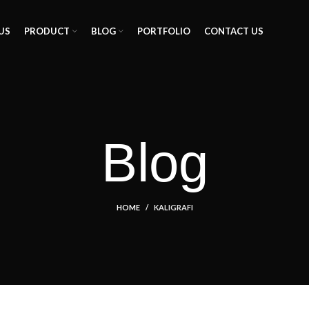
Summer 25% discount on all last year's products home decor
US
PRODUCT
BLOG
PORTFOLIO
CONTACT US
Blog
HOME
KALIGRAFI