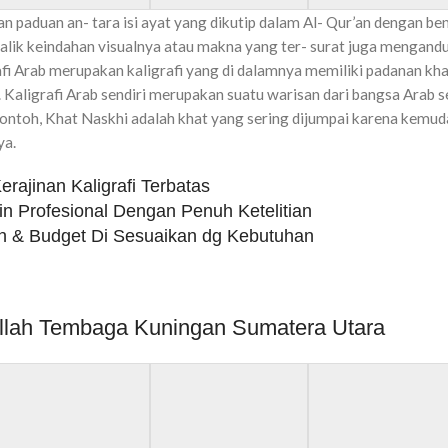
n paduan an- tara isi ayat yang dikutip dalam Al- Qur’an dengan ben
balik keindahan visualnya atau makna yang ter- surat juga mengand
rafi Arab merupakan kaligrafi yang di dalamnya memiliki padanan kha
 Kaligrafi Arab sendiri merupakan suatu warisan dari bangsa Arab 
i contoh, Khat Naskhi adalah khat yang sering dijumpai karena kemu
ya.
rajinan Kaligrafi Terbatas
in Profesional Dengan Penuh Ketelitian
 & Budget Di Sesuaikan dg Kebutuhan
i Allah Tembaga Kuningan Sumatera Utara